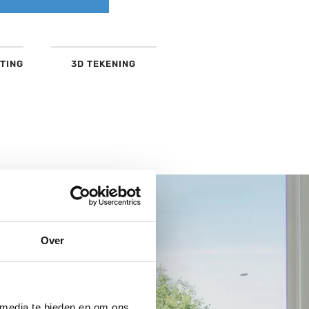
TING
3D TEKENING
Over
 media te bieden en om ons