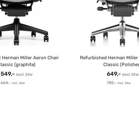
 Herman Miller Aeron Chair
Refurbished Herman Miller
lassic (graphite)
Classic (Polishe
Verkoopprijs
Verkoopprij
549,-
649,-
excl. btw
excl. btw
664,-
785,-
incl. btw
incl. btw