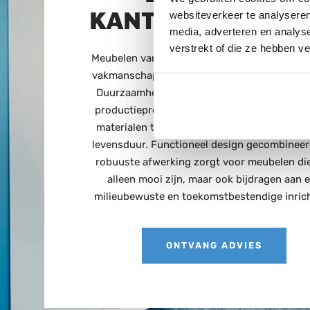
KANTOORMEUBEL
websiteverkeer te analyseren
media, adverteren en analys
verstrekt of die ze hebben v
Meubelen van hoogwaardige kwaliteit, met z
vakmanschap volledig in Nederland geprodu
Duurzaamheid staat centraal in elke fase va
productieproces: van verantwoord geselect
materialen tot energiezuinige productie en 
levensduur. Functioneel design gecombinee
robuuste afwerking zorgt voor meubelen die
alleen mooi zijn, maar ook bijdragen aan 
milieubewuste en toekomstbestendige inrich
ONTVANG ADVIES