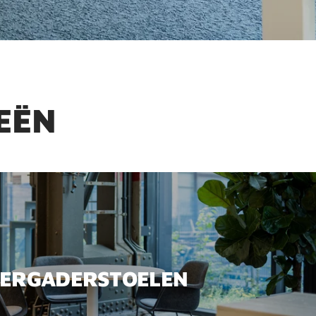
EËN
ERGADERSTOELEN