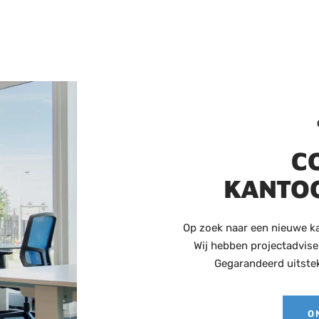
C
KANTOO
Op zoek naar een nieuwe kan
Wij hebben projectadviseu
Gegarandeerd uitstek
O