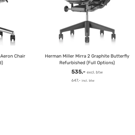
 Aeron Chair
Herman Miller Mirra 2 Graphite Butterfly
d)
Refurbished (Full Options)
s
Verkoopprijs
535,-
excl. btw
647,-
incl. btw