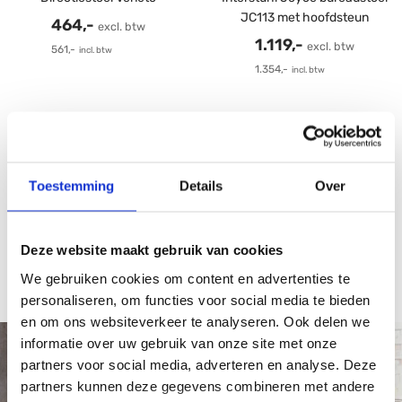
JC113 met hoofdsteun
Verkoopprijs
464,-
excl. btw
Verkoopprijs
1.119,-
excl. btw
561,-
incl. btw
1.354,-
incl. btw
SNELLE LEVERING
Toestemming
Details
Over
Snelle levering door Benelux, duidelijke communicatie.
Deze website maakt gebruik van cookies
We gebruiken cookies om content en advertenties te
Ga
Ga
Ga
Ga
personaliseren, om functies voor social media te bieden
naar
naar
naar
naar
en om ons websiteverkeer te analyseren. Ook delen we
dia
dia
dia
dia
informatie over uw gebruik van onze site met onze
1
2
3
4
partners voor social media, adverteren en analyse. Deze
ABONNEER OP ONZE NIEUWSBRIEF
partners kunnen deze gegevens combineren met andere