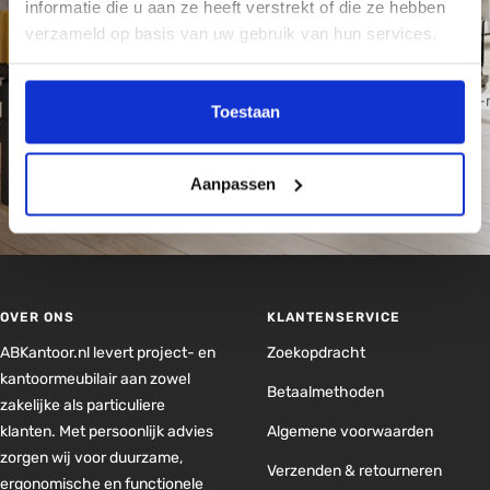
informatie die u aan ze heeft verstrekt of die ze hebben
Direct op de hoogte van aanbiedingen, blogs en nieuwe
verzameld op basis van uw gebruik van hun services.
producten.
Uw e-
Toestaan
ABONNEREN
Aanpassen
OVER ONS
KLANTENSERVICE
ABKantoor.nl levert project- en
Zoekopdracht
kantoormeubilair aan zowel
Betaalmethoden
zakelijke als particuliere
klanten. Met persoonlijk advies
Algemene voorwaarden
zorgen wij voor duurzame,
Verzenden & retourneren
ergonomische en functionele