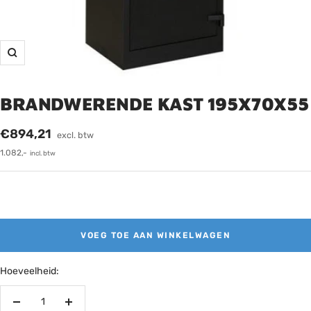
Zoom
BRANDWERENDE KAST 195X70X55
Verkoopprijs
€894,21
excl. btw
1.082,-
incl. btw
VOEG TOE AAN WINKELWAGEN
Hoeveelheid:
Verminder
Verhoog