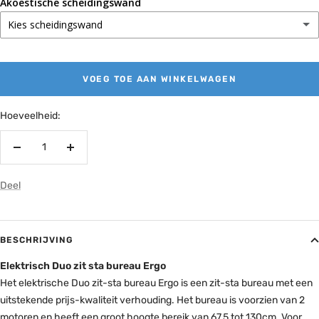
180x80cm
(+ 85,-)
Akoestische scheidingswand
Geen doorvoerdop
Met kabelgoot en afwerkplaat
(+ 139,-)
Kies scheidingswand
200x80cm
(+ 175,-)
Links achterin blad
(+ 54,-)
Geen
Rechts achterin blad
(+ 54,-)
VOEG TOE AAN WINKELWAGEN
Akoestische scheidingswand grijs
(+ 212,-)
Midden achterin blad
(+ 54,-)
Hoeveelheid:
Links en rechts achterin blad
(+ 109,-)
Verminder
Verhoog
de
de
Deel
hoeveelheid
hoeveelheid
BESCHRIJVING
Elektrisch Duo
zit sta bureau Ergo
Het elektrische Duo zit-sta bureau Ergo is een zit-sta bureau met een
uitstekende prijs-kwaliteit verhouding. Het bureau is voorzien van 2
motoren en heeft een groot hoogte bereik van 67,5 tot 130cm. Voor