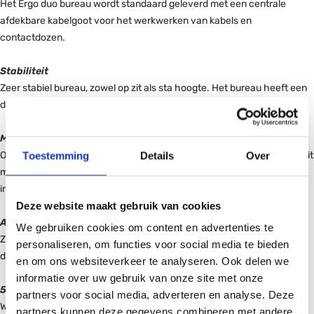
Het Ergo duo bureau wordt standaard geleverd met een centrale
afdekbare kabelgoot voor het werkwerken van kabels en
contactdozen.
Stabiliteit
Zeer stabiel bureau, zowel op zit als sta hoogte. Het bureau heeft een
draakracht van 100kg per werkplek.
Memory display
Ons bureau wordt standaard geleverd met een memory display. Met dit
Toestemming
Details
Over
memory display kunt u eenvoudig de gewenste zit/sta hoogte
instellen. U hoeft dus niet continu te zoeken naar de juiste positie.
Deze website maakt gebruik van cookies
Anti collision beveiliging
We gebruiken cookies om content en advertenties te
Zodra ons bureau in botsing komt met een voorwerp stopt het bureau
personaliseren, om functies voor social media te bieden
direct met verstellen. Wel zo veilig!
en om ons websiteverkeer te analyseren. Ook delen we
informatie over uw gebruik van onze site met onze
5 jaar garantie
partners voor social media, adverteren en analyse. Deze
Wij garanderen een kwalitatief product en geven daarom 5 jaar
partners kunnen deze gegevens combineren met andere