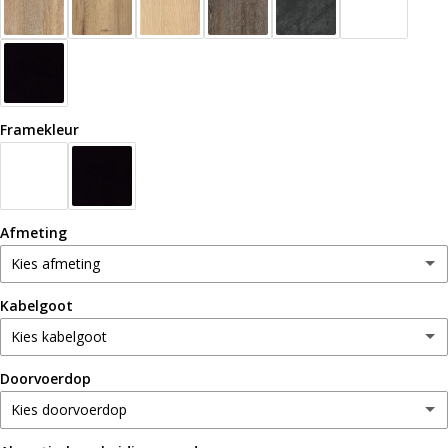
Framekleur
Afmeting
Kies afmeting
Kabelgoot
120x80cm
Kies kabelgoot
140x80cm
(+ 36,-)
Doorvoerdop
Geen kabelgoot
160x80cm
(+ 61,-)
Kies doorvoerdop
Met kabelgoot
(+ 96,-)