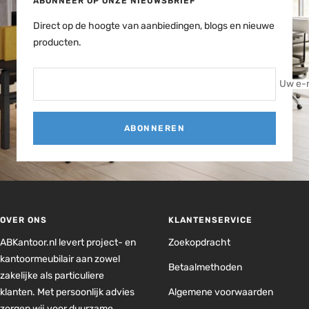
ABONNEER OP ONZE NIEUWSBRIEF
Direct op de hoogte van aanbiedingen, blogs en nieuwe
producten.
Uw e-
ABONNEREN
OVER ONS
KLANTENSERVICE
ABKantoor.nl levert project- en
Zoekopdracht
kantoormeubilair aan zowel
Betaalmethoden
zakelijke als particuliere
klanten. Met persoonlijk advies
Algemene voorwaarden
zorgen wij voor duurzame,