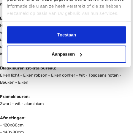
garantie.
informatie die u aan ze heeft verstrekt of die ze hebben
verzameld op basis van uw gebruik van hun services.
Eenvoudige montage
Het Ergo frame is zelf eenvoudig te monteren. De bureaubladen zijn
voorzien inserts voor een eenvoudige montage.
Toestaan
Let wel: Bij bladen van 120 en 200cm breen en bladen van 90cm
diep dient u zelf het blad d.m.v. bladschroeven te monteren. De
inserts komen hier niet overeen.
Aanpassen
Bladkleuren zit-sta bureau:
Eiken licht - Eiken robson - Eiken donker - Wit - Toscaans noten -
Beuken - Eiken
Framekleuren:
Zwart - wit - aluminium
Afmetingen:
- 120x80cm
- 140x80cm