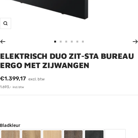
Zoom
Ga
Ga
Ga
Ga
Ga
Ga
naar
naar
naar
naar
naar
naar
ELEKTRISCH DUO ZIT-STA BUREAU
dia
dia
dia
dia
dia
dia
ERGO MET ZIJWANGEN
1
2
3
4
5
6
Verkoopprijs
€1.399,17
excl. btw
1.693,-
incl. btw
Bladkleur