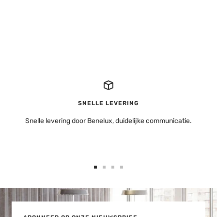
SNELLE LEVERING
Snelle levering door Benelux, duidelijke communicatie.
Ga
Ga
Ga
Ga
naar
naar
naar
naar
dia
dia
dia
dia
1
2
3
4